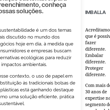
reenchimento, conheça
ossas soluções.
IMBALLA
sustentabilidade é um dos temas
Acreditamo
que é possí
is discutido no mundo dos
fazer
gócios hoje em dia, à medida que
diferente.
nsumidores e empresas buscam
Embalar
ternativas ecológicas para reduzir
diferente.
 impactos ambientais.
Proteger
diferente.
sse contexto, o uso de papel em
bstituição às tradicionais bolsas de
Com mais d
 plásticas está ganhando destaque
30 anos de
mo uma solução eficiente, prática
expertise n
sustentável.
segmento d