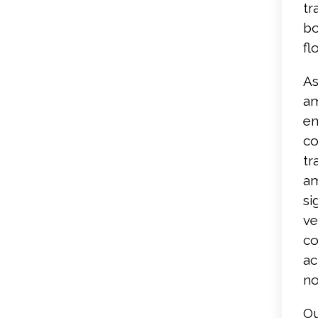
tr
bo
fl
As
am
em
co
tr
am
si
ve
co
ac
no
Ou