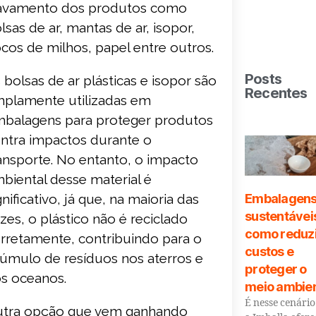
avamento dos produtos como
lsas de ar, mantas de ar, isopor,
ocos de milhos, papel entre outros.
Posts
 bolsas de ar plásticas e isopor são
Recentes
plamente utilizadas em
balagens para proteger produtos
ntra impactos durante o
ansporte. No entanto, o impacto
biental desse material é
Embalagen
gnificativo, já que, na maioria das
sustentávei
zes, o plástico não é reciclado
como reduz
rretamente, contribuindo para o
custos e
úmulo de resíduos nos aterros e
proteger o
s oceanos.
meio ambie
É nesse cenári
tra opção que vem ganhando