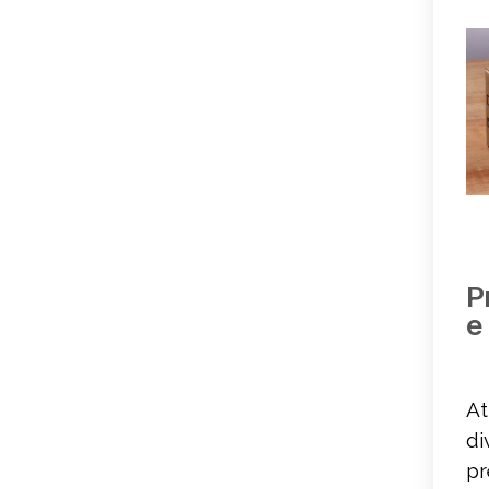
P
e
At
di
pr