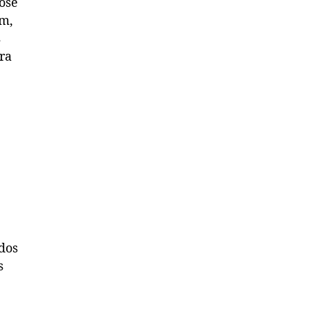
lose
m,
s
ra
o
dos
s