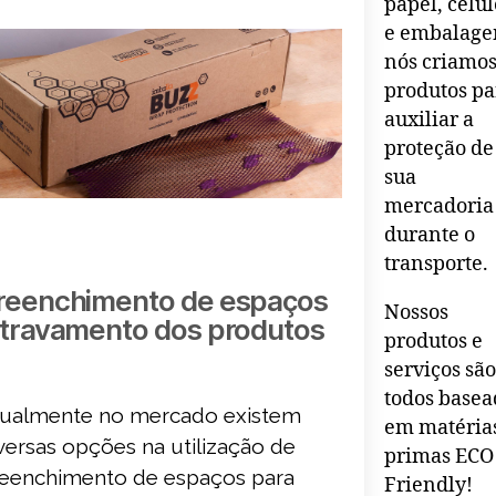
papel, celu
e embalage
nós criamo
produtos pa
auxiliar a
proteção de
sua
mercadoria
durante o
transporte.
reenchimento de espaços
Nossos
 travamento dos produtos
produtos e
serviços sã
todos basea
ualmente no mercado existem
em matéria
versas opções na utilização de
primas ECO
eenchimento de espaços para
Friendly!