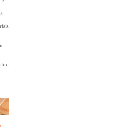
ce
ra
riais
em
te o
e