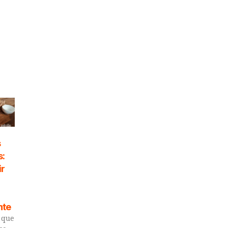
s
s:
ir
nte
o que