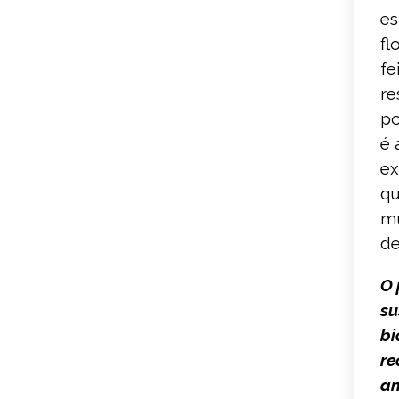
es
fl
fe
re
po
é 
ex
qu
mu
de
O 
su
bi
re
am