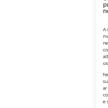
p
n
A 
ma
ne
co
al
os
Ne
su
ar
co
e 