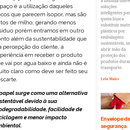
a Imballa ofere
paço é a utilização daqueles
soluções
inteligentes pa
ocos que parecem isopor, mas são
quem busca
itos de milho, gerando menos
substituir mate
síduo porém entramos em outro
plásticos por
embalagens
nto além da sustentabilidade que
sustentáveis, s
a percepção do cliente, a
abrir mão da
periência em receber o produto
proteção dos
produtos duran
e vai por agua baixo e ainda não é
transporte.
ito claro como deve ser feito seu
scarte.
Leia Mais»
papel surge como uma alternativa
stentável devido à sua
odegradabilidade, facilidade de
ciclagem e menor impacto
Envelope d
biental.
segurança